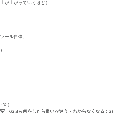
上が上がっていくほど）
ツール自体、
）
回答）
変：63.3%
何をしたら良いか迷う・わからなくなる：39